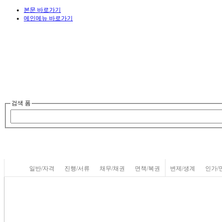
본문 바로가기
메인메뉴 바로가기
검색 폼
개인회생
개인파산
일반/자격
일반/자격
서류/진행
진행/서류
소득/재산
채무/채권
채무/채권
면책/복권
변제/생계
인가/