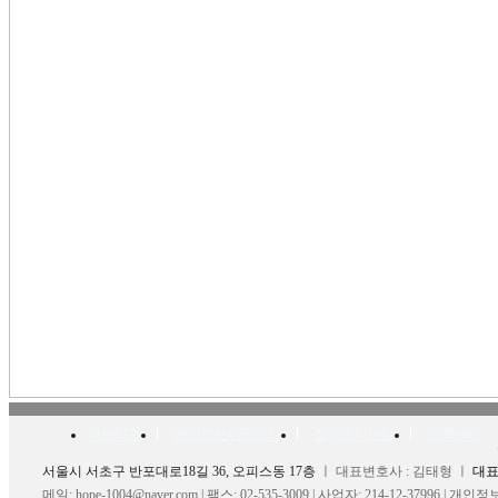
이용약관
개인정보취급방침
찾아오시는길
고객센터
서울시 서초구 반포대로18길 36, 오피스동 17층
ㅣ 대표변호사 : 김태형 ㅣ
대표전
메일: hope-1004@naver.com | 팩스: 02-535-3009 | 사업자: 214-12-37996
|
개인정보