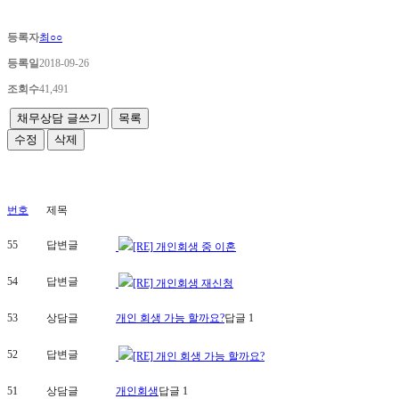
등록자
최○○
등록일
2018-09-26
조회수
41,491
채무상담 글쓰기
목록
수정
삭제
번호
제목
55
답변글
[RE] 개인회생 중 이혼
54
답변글
[RE] 개인회생 재신청
53
상담글
개인 회생 가능 할까요?
답글 1
52
답변글
[RE] 개인 회생 가능 할까요?
51
상담글
개인회생
답글 1