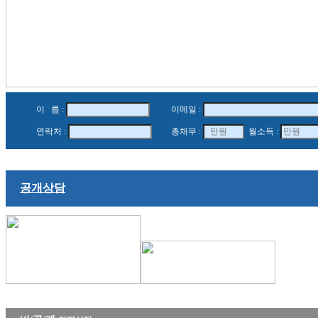
이 름 :
이메일
:
연락처
:
총채무
:
월소득
:
공개상담