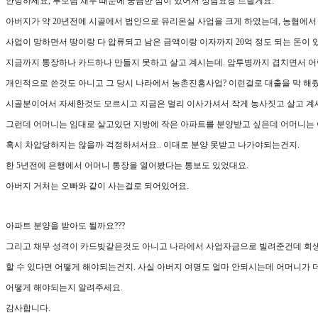
안녕하세요, 부모님 채무 때문에 궁금한 점이 있어서 상담요청 드릴게요.
아버지가 약 20년전에 시골에서 법인으로 유리온실 사업을 크게 하였는데, 농협에서
사업이 망하면서 땅이랑 다 압류되고 남은 금액이랑 이자까지 20억 정도 되는 돈이
지금까지 통장하나 카드하나 만들지 못하고 살고 계시는데. 암투병까지 겹치면서 어
개인적으로 쓴것도 아니고 그 당시 나라에서 농촌진흥사업? 이런걸로 대출을 막 해
시골분이어서 자세한것도 모르시고 지금은 멀리 이사가셔서 작게 농사짓고 살고 계
그런데 어머니는 임대로 살고있던 지방에 작은 아파트를 분양받고 싶은데 어머니
혹시 차압당하지는 않을까 걱정하셔서요.. 이대로 분양 못받고 나가야되는건지.
한 5년전에 은행에서 어머니 통장을 열어봤다는 통보도 있었대요.
아버지 거처는 오빠와 같이 사는걸로 되어있어요.
아파트 분양을 받아도 될까요???
그리고 채무 성격이 카드빚같은것도 아니고 나라에서 사업자금으로 빌려준건데 회생
할 수 있다면 어떻게 해야되는건지. 사실 아버지 여명도 얼마 안되시는데 어머니가
어떻게 해야되는지 알려주세요.
감사합니다.