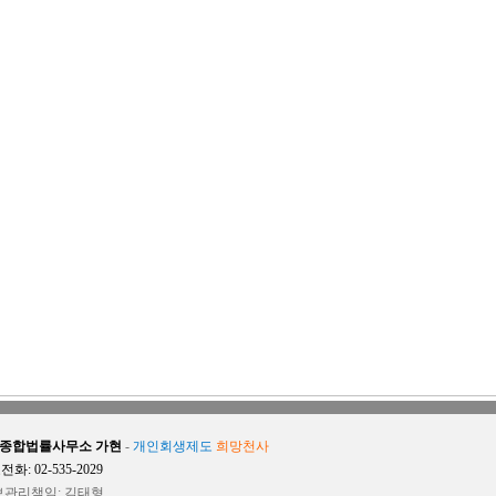
종합법률사무소 가현
-
개인회생제도
희망천사
화: 02-535-2029
관리책임: 김태형